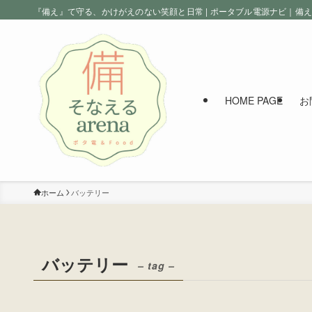
『備え』て守る、かけがえのない笑顔と日常 | ポータブル電源ナビ｜備
HOME PAGE
お
ホーム
バッテリー
バッテリー
– tag –