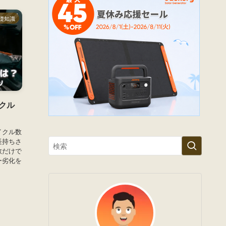
礎知識
クル
イクル数
長持ちさ
数だけで
ー劣化を