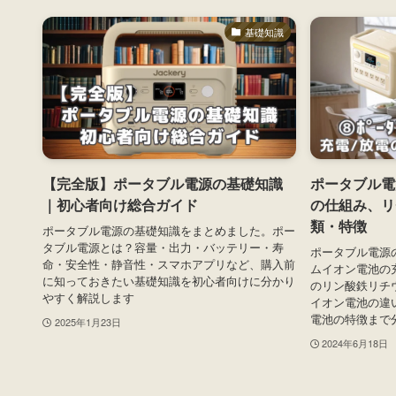
基礎知識
【完全版】ポータブル電源の基礎知識
ポータブル電
｜初心者向け総合ガイド
の仕組み、リ
類・特徴
ポータブル電源の基礎知識をまとめました。ポー
タブル電源とは？容量・出力・バッテリー・寿
ポータブル電源
命・安全性・静音性・スマホアプリなど、購入前
ムイオン電池の
に知っておきたい基礎知識を初心者向けに分かり
のリン酸鉄リチ
やすく解説します
イオン電池の違
電池の特徴まで
2025年1月23日
2024年6月18日