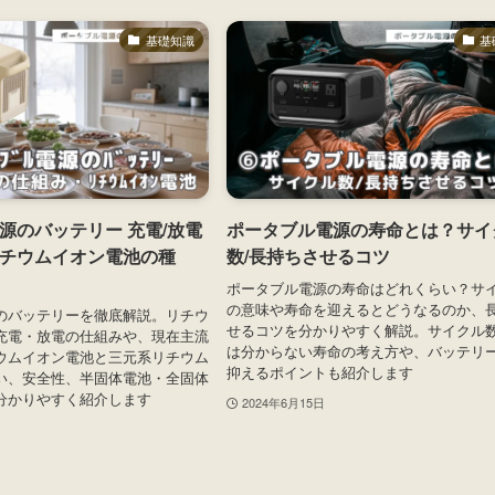
基礎知識
基
源のバッテリー 充電/放電
ポータブル電源の寿命とは？サイ
チウムイオン電池の種
数/長持ちさせるコツ
ポータブル電源の寿命はどれくらい？サ
の意味や寿命を迎えるとどうなるのか、
のバッテリーを徹底解説。リチウ
せるコツを分かりやすく解説。サイクル
充電・放電の仕組みや、現在主流
は分からない寿命の考え方や、バッテリ
ウムイオン電池と三元系リチウム
抑えるポイントも紹介します
い、安全性、半固体電池・全固体
分かりやすく紹介します
2024年6月15日