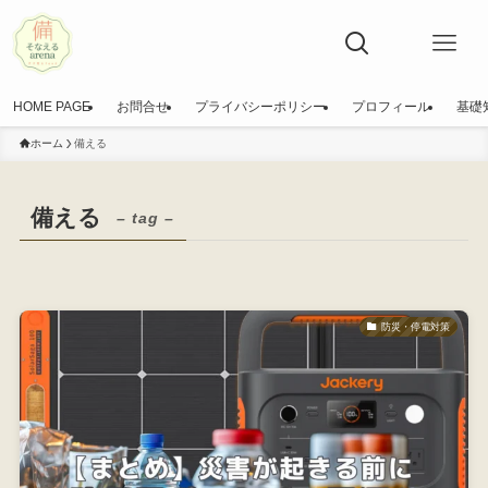
HOME PAGE
お問合せ
プライバシーポリシー
プロフィール
基礎
ホーム
備える
備える
– tag –
防災・停電対策