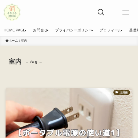
HOME PAGE
お問合せ
プライバシーポリシー
プロフィール
基礎
ホーム
室内
室内
– tag –
活用術