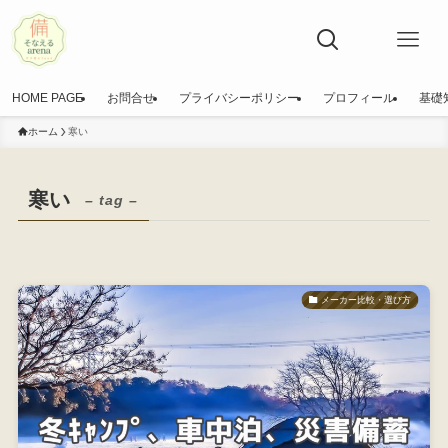
HOME PAGE
お問合せ
プライバシーポリシー
プロフィール
基礎
ホーム
寒い
寒い
– tag –
メーカー比較・選び方