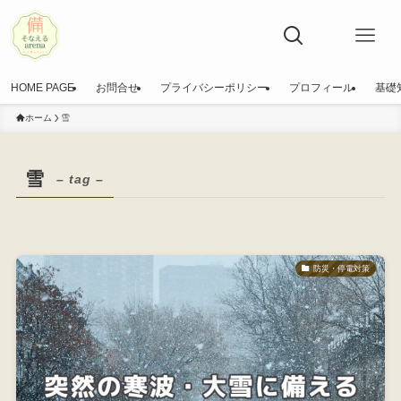
HOME PAGE
お問合せ
プライバシーポリシー
プロフィール
基礎
ホーム
雪
雪
– tag –
防災・停電対策