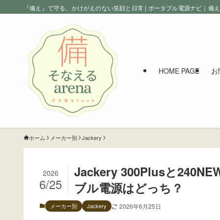
『備え』て守る、かけがえのない笑顔と日常 | ポータブル電源ナビ｜備
HOME PAGE
お
ホーム
メーカー別
Jackery
Jackery 300Plus
2026
6/25
ブル電源はどっち？
メーカー別
Jackery
2026年6月25日