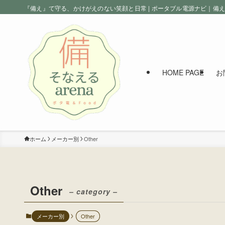
『備え』て守る、かけがえのない笑顔と日常 | ポータブル電源ナビ｜備
HOME PAGE
お
ホーム
メーカー別
Other
Other
– category –
メーカー別
Other