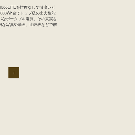
R1500LITEを忖度なしで徹底レビ
000Wh台でトップ級の出力性能
パなポータブル電源。その真実を
細な写真や動画、比較表などで解
1