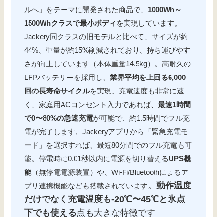
ルへ」をテーマに開発された商品で、
1000Wh～
1500Whクラスで最小ボディ
を実現しています。
Jackery同クラスの旧モデルと比べて、サイズが約
44%、重量が約15%削減されており、持ち運びやす
さが向上しています（本体重量14.5kg）。高耐久の
LFPバッテリーを採用し、
業界平均を上回る6,000
回の長寿命サイクル
を実現。充電速度も非常に速
く、家庭用ACコンセント入力であれば、
最速1時間
で0〜80%の急速充電
が可能で、約1.5時間でフル充
電が完了します。Jackeryアプリから「緊急充電モ
ード」を選択すれば、最短80分間でのフル充電も可
能。停電時に0.01秒以内に電源を切り替える
UPS機
能
（無停電電源装置）や、Wi-Fi/Bluetoothによるア
。
動作温度
プリ連携機能なども搭載されています
だけでなく充電温度も-20℃〜45℃と氷点
下でも使える
点も大きな特徴です