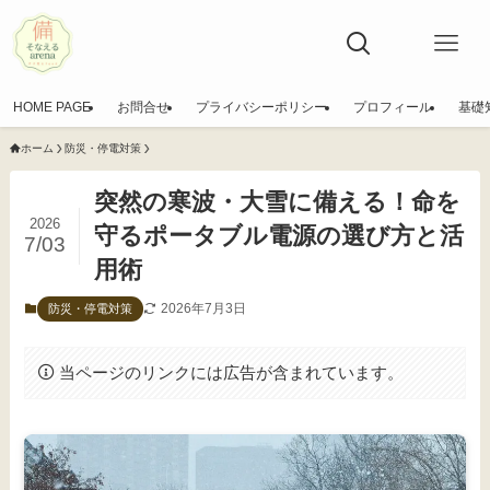
HOME PAGE
お問合せ
プライバシーポリシー
プロフィール
基礎
ホーム
防災・停電対策
突然の寒波・大雪に備える！命を
2026
守るポータブル電源の選び方と活
7/03
用術
2026年7月3日
防災・停電対策
当ページのリンクには広告が含まれています。