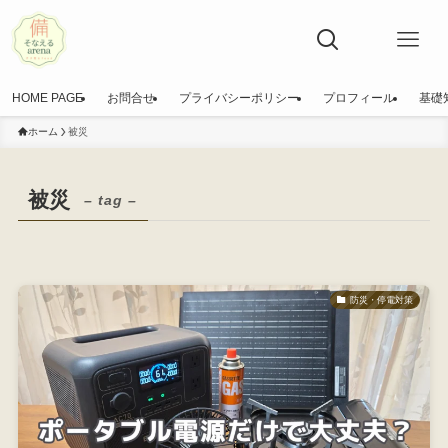
HOME PAGE
お問合せ
プライバシーポリシー
プロフィール
基礎
ホーム
被災
被災
– tag –
防災・停電対策