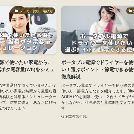
メーカー比較・選び方
源で使いたい家電から、
ポータブル電源でドライヤーを使
奨ポタ電容量(Wh)をシミュ
い！選ぶポイント・節電できる使
徹底解説
の容量選びで悩んでいませんか？
ポータブル電源でドライヤーを使う際の
使いたい家電と時間から最適な容
使い方、節電方法などを紹介します。Bluet
簡易版と詳細版のシミュレーター
AORA100を実際に使い、２台のドライ
ンプ、防災に備え、あなたにぴっ
かしながら、計測結果と具体例を交えて
見つけましょう
す
2025年3月16日