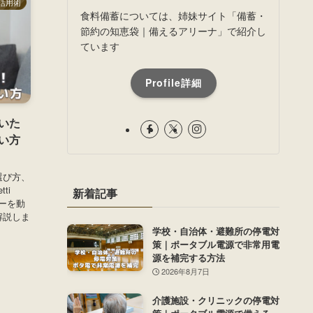
活用術
食料備蓄については、姉妹サイト「備蓄・
節約の知恵袋｜備えるアリーナ」で紹介し
ています
Profile詳細
いた
い方
選び方、
ti
新着記事
ヤーを動
解説しま
学校・自治体・避難所の停電対
策｜ポータブル電源で非常用電
源を補完する方法
2026年8月7日
介護施設・クリニックの停電対