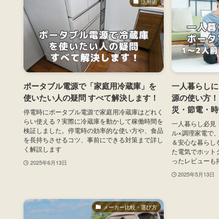
活用術
ポータブル電源で「家庭用冷蔵庫」を
一人暮らしに
使いたい人の疑問 すべて解決します！
源の使い方！
災・節電・時
停電時にポータブル電源で家庭用冷蔵庫はどれく
らい使える？実際に冷蔵庫を動かして稼働時間を
一人暮らし必見
検証しました。停電時の効率的な使い方や、食品
ル×調理家電で
を長持ちさせるコツ、事前にできる対策まで詳し
＆安心な暮らし
く解説します
た電気でホット
ったレビューも
2025年6月13日
2025年5月13日
メーカー比較・選び方