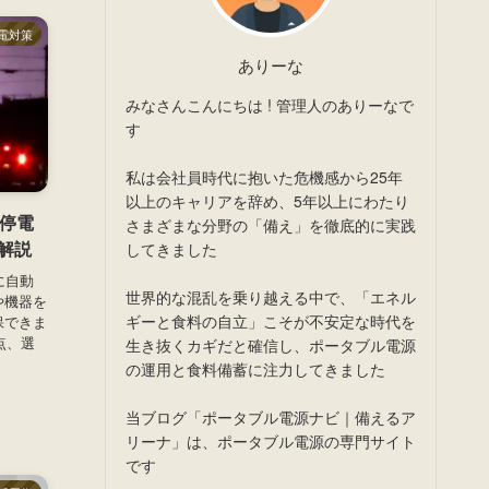
電対策
ありーな
みなさんこんにちは ! 管理人のありーなで
す
私は会社員時代に抱いた危機感から25年
以上のキャリアを辞め、5年以上にわたり
で停電
さまざまな分野の「備え」を徹底的に実践
解説
してきました
に自動
世界的な混乱を乗り越える中で、「エネル
や機器を
ギーと食料の自立」こそが不安定な時代を
保できま
点、選
生き抜くカギだと確信し、ポータブル電源
の運用と食料備蓄に注力してきました
当ブログ「ポータブル電源ナビ｜備えるア
リーナ」は、ポータブル電源の専門サイト
です