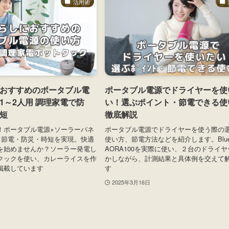
活用術
おすすめのポータブル電
ポータブル電源でドライヤーを使
1～2人用 調理家電で防
い！選ぶポイント・節電できる使
短
徹底解説
！ポータブル電源×ソーラーパネ
ポータブル電源でドライヤーを使う際の
、節電・防災・時短を実現。快適
使い方、節電方法などを紹介します。Bluet
を始めませんか？ソーラー発電し
AORA100を実際に使い、２台のドライ
クックを使い、カレーライスを作
かしながら、計測結果と具体例を交えて
掲載しています
す
2025年3月16日