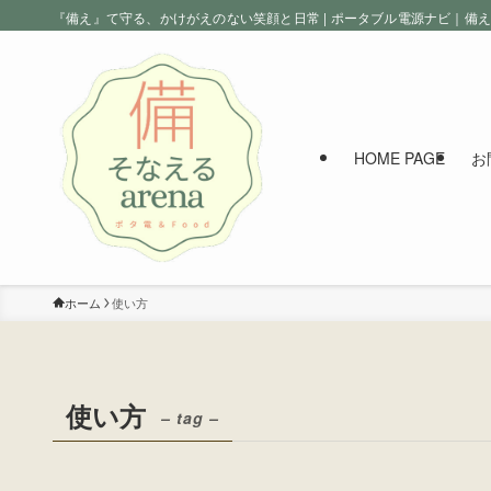
『備え』て守る、かけがえのない笑顔と日常 | ポータブル電源ナビ｜備
HOME PAGE
お
ホーム
使い方
使い方
– tag –