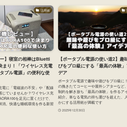
活用術
】寝室の相棒はBluetti
【ポータブル電源の使い道2】趣
0で決まり！「ワイヤレス充電
びをプロ級にする「最高の体験」
タブル電源」の便利な使
デア
ポータブル電源で趣味や遊びをプロ級に
の挽きたてコーヒーや屋外シアターなど
充電に「電磁波の不安」や「配線
制約を解き放ち「最高の体験」を作るア
感じていませんか？ワイヤレス充
紹介。単なる電気の持ち運びを超えた、
i AORA100を足元に置くだけで、
かにする活用術が満載です
解消。快適な睡眠環境を作る新習
2025年12月30日