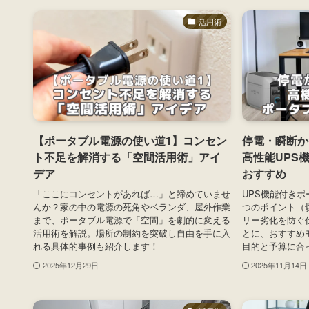
活用術
【ポータブル電源の使い道1】コンセン
停電・瞬断か
ト不足を解消する「空間活用術」アイ
高性能UPS
デア
おすすめ
「ここにコンセントがあれば…」と諦めていませ
UPS機能付き
んか？家の中の電源の死角やベランダ、屋外作業
つのポイント（切
まで、ポータブル電源で「空間」を劇的に変える
リー劣化を防ぐ
活用術を解説。場所の制約を突破し自由を手に入
とに、おすすめ
れる具体的事例も紹介します！
目的と予算に合
2025年12月29日
2025年11月14日