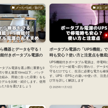
メーカー比較・選び方
防災・停
ら機器とデータを守る！
ポータブル電源の「UPS機能」
機能付きポータブル電源の
時も安心？使い方と注意点を徹底
UPS機能付きポータブル電源は、停電時
でバッテリー給電へ切り替わり、データ
ポータブル電源を選ぶ際に重要な3
守るだけでなく、生活に必要な電力も確
り替え速度10ms以下、バッテ
す。UPS・EPSとの違いや使い方、注意
仕組み、用途に合った容量）をも
び方を詳しく解説します
モデルを比較・紹介します。使用
った1台を選びましょう
2025年11月12日