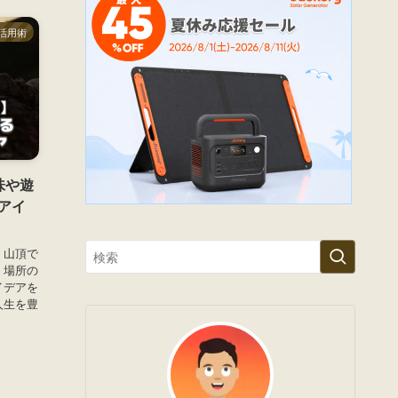
活用術
味や遊
アイ
！山頂で
、場所の
イデアを
人生を豊