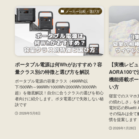
メーカー比較・選び方
ポータブル電源は何Whがおすすめ？容
【実機レビュー
量クラス別の特徴と選び方を解説
AORA10
機能搭載ポー
ポータブル電源の容量クラス（499Wh以
い方
下/500Wh～999Wh/1000Wh/2000Wh/3000Wh
超）を徹底解説！自分に合うクラスの選びを初心
寝室でのスマホ
者向けに紹介します。ポタ電選びで失敗しない秘
の煩わしさ」を
訣です
電対応のBluett
その悩みは全て
2026年5月8日
慣を提案します
2026年1月28日