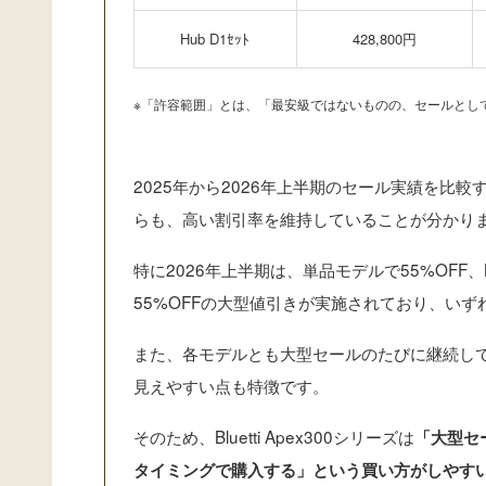
Hub D1ｾｯﾄ
428,800円
※「許容範囲」とは、「最安級ではないものの、セールとし
2025年から2026年上半期のセール実績を比較する
らも、高い割引率を維持していることが分かり
特に2026年上半期は、単品モデルで55%OFF、
55%OFFの大型値引きが実施されており、い
また、各モデルとも大型セールのたびに継続し
見えやすい点も特徴です。
そのため、Bluetti Apex300シリーズは
「大型セ
タイミングで購入する」という買い方がしやす