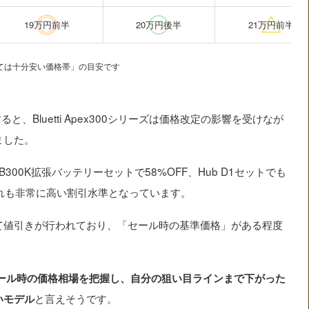
19万円前半
20万円後半
21万円前半
ては十分安い価格帯」の目安です
と、Bluetti Apex300シリーズは価格改定の影響を受けなが
ました。
B300K拡張バッテリーセットで58%OFF、Hub D1セットでも
ずれも非常に高い割引水準となっています。
て値引きが行われており、「セール時の基準価格」がある程度
ール時の価格相場を把握し、自分の狙い目ラインまで下がった
と言えそうです。
いモデル