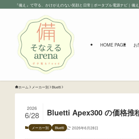
『備え』て守る、かけがえのない笑顔と日常 | ポータブル電源ナビ｜備
HOME PAGE
お
ホーム
メーカー別
Bluetti
2026
Bluetti Apex300 
6/28
メーカー別
Bluetti
2026年6月28日