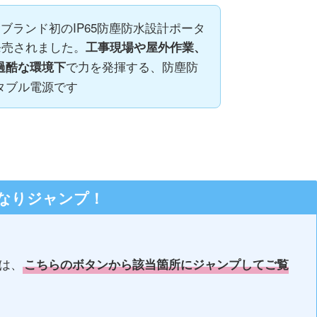
Jackeryブランド初のIP65防塵防水設計ポータ
発売されました。
工事現場や屋外作業、
で力を発揮する、防塵防
過酷な環境下
タブル電源です
なりジャンプ！
は、
こちらのボタンから該当箇所にジャンプしてご覧