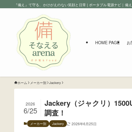
『備え』て守る、かけがえのない笑顔と日常 | ポータブル電源ナビ｜備
HOME PAGE
お
ホーム
メーカー別
Jackery
Jackery（ジャクリ）15
2026
6/25
調査！
メーカー別
Jackery
2026年6月25日