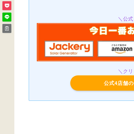
＼公式
＼クリ
公式4店舗