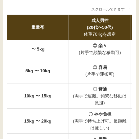
スクロールできます
成人男性
重量帯
(20代〜50代)
体重70Kgを想定
◎ 楽々
〜 5kg
(片手で頻繁な移動可)
◎ 容易
5kg 〜 10kg
(片手で運搬可)
〇 普通
10kg 〜 15kg
(両手で運搬。頻繁な移動は
負担)
〇 やや負担
15kg 〜 20kg
(両手で持ち上げ可。長距離
は厳しい)