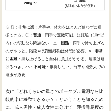
△ 困難
20kg 〜
(移動に体力が必要)
※ ◎：
非常に楽
：片手や、体力をほとんど使わずに運
搬できる、〇：
普通
：両手で運搬可能。短距離（10m以
内）の移動なら問題ない、△：
困難
：両手で持ち上げる
のがやっと。階段や長距離移動は休憩が必要、×：
非常
に困難
：持ち上げること自体に負担がかかる。運搬は避
けるべき、××：
不可能
：推奨しない。台車や複数人での
運搬が必要
次に「どれくらいの重さのポータブル電源なら比
較的楽に移動できるか？」ということを知るため
に、成人男性・成人女性に分けて、運搬難易度の