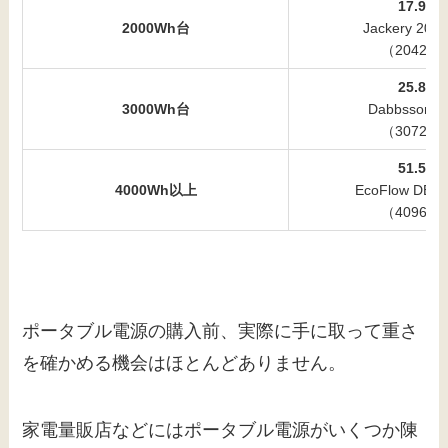
17.9Kg
2000Wh台
Jackery 20
（2042W
25.8Kg
3000Wh台
Dabbsson 3
（3072W
51.5Kg
4000Wh以上
EcoFlow DELT
（4096W
ポータブル電源の購入前、実際に手に取って重さ
を確かめる機会はほとんどありません。
家電量販店などにはポータブル電源がいくつか陳