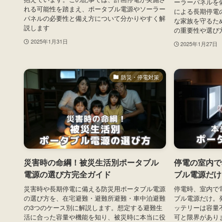
ーラーパネルを
れる可能性を踏まえ、ポータブル電源やソーラー
による長期停電
パネルの必要性と備え方について分かりやすく解
な家族を守るた
説します
の重要性や選び
2025年1月31日
2025年1月27日
防災・停電対策
災害時の命綱！被災生活別ポータブル
停電の室内で
電源の選び方完全ガイド
ブル電源だけ
災害時や長期停電に備える防災用ポータブル電源
停電時、室内で
の選び方を、在宅避難・避難所避難・車中泊避難
ブル電源だけ。
の3つのケース別に解説します。想定する避難生
ッテリーは容量
活に合った容量や機能を知り、被災時に本当に役
可と限界があり