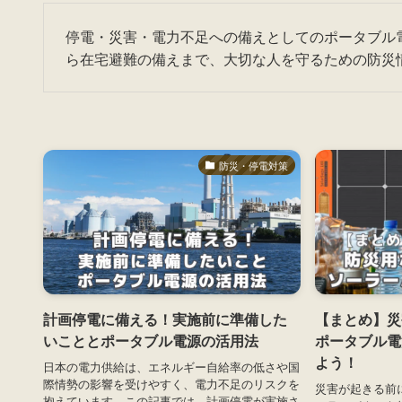
停電・災害・電力不足への備えとしてのポータブル
ら在宅避難の備えまで、大切な人を守るための防災
防災・停電対策
計画停電に備える！実施前に準備した
【まとめ】災
いこととポータブル電源の活用法
ポータブル電
よう！
日本の電力供給は、エネルギー自給率の低さや国
際情勢の影響を受けやすく、電力不足のリスクを
災害が起きる前
抱えています。この記事では、計画停電が実施さ