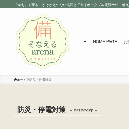
『備え』て守る、かけがえのない笑顔と日常 | ポータブル電源ナビ｜備
HOME PAGE
お
ホーム
防災・停電対策
防災・停電対策
– category –