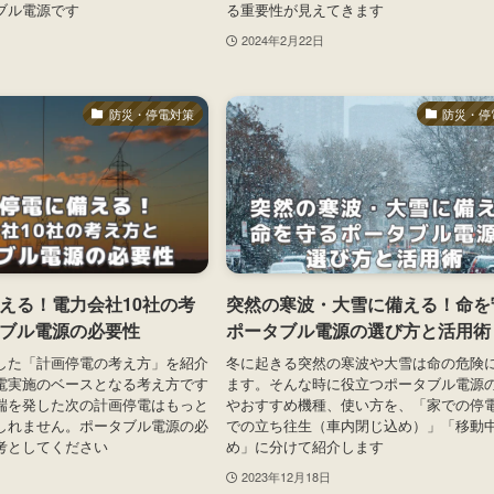
ブル電源です
る重要性が見えてきます
2024年2月22日
防災・停電対策
防災・停
える！電力会社10社の考
突然の寒波・大雪に備える！命を
ブル電源の必要性
ポータブル電源の選び方と活用術
した「計画停電の考え方」を紹介
冬に起きる突然の寒波や大雪は命の危険
電実施のベースとなる考え方です
ます。そんな時に役立つポータブル電源
端を発した次の計画停電はもっと
やおすすめ機種、使い方を、「家での停
しれません。ポータブル電源の必
での立ち往生（車内閉じ込め）」「移動
考としてください
め」に分けて紹介します
2023年12月18日