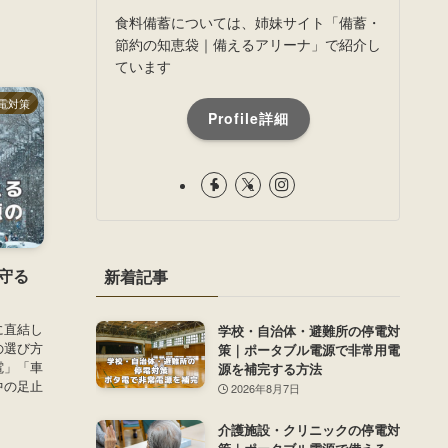
食料備蓄については、姉妹サイト「備蓄・
節約の知恵袋｜備えるアリーナ」で紹介し
ています
電対策
Profile詳細
守る
新着記事
に直結し
学校・自治体・避難所の停電対
の選び方
策｜ポータブル電源で非常用電
電」「車
源を補完する方法
中の足止
2026年8月7日
介護施設・クリニックの停電対