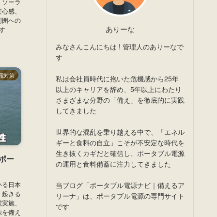
。ソーラ
安心感、
周囲への
ありーな
す
みなさんこんにちは ! 管理人のありーなで
す
電対策
私は会社員時代に抱いた危機感から25年
以上のキャリアを辞め、5年以上にわたり
さまざまな分野の「備え」を徹底的に実践
してきました
世界的な混乱を乗り越える中で、「エネル
ギーと食料の自立」こそが不安定な時代を
生き抜くカギだと確信し、ポータブル電源
ポー
の運用と食料備蓄に注力してきました
いる日本
当ブログ「ポータブル電源ナビ｜備えるア
。起きる
リーナ」は、ポータブル電源の専門サイト
電実施、
です
源を備え