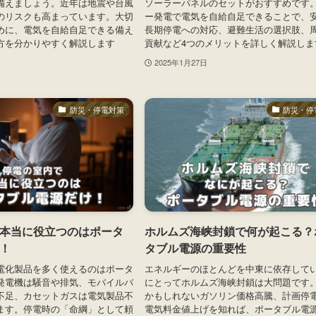
備えましょう。近年は地震や台風
ソーラーパネルのセットがおすすめです
のリスクも高まっています。大切
ー発電で電気を自給自足できることで、
めに、電気を自給自足できる備え
長期停電への対応、避難生活の選択肢、
方を分かりやすく解説します
貢献など4つのメリットを詳しく解説しま
2025年1月27日
防災・停電対策
防災・停
本当に役立つのはポータ
ホルムズ海峡封鎖で何が起こる？
！
タブル電源の重要性
電化製品を多く使えるのはポータ
エネルギーのほとんどを中東に依存して
発電機は騒音や排気、モバイルバ
にとってホルムズ海峡封鎖は大問題です
不足、カセットガスは電気製品不
かもしれないガソリン価格高騰、計画停
ます。停電時の「命綱」として頼
電気料金値上げを知れば、ポータブル電