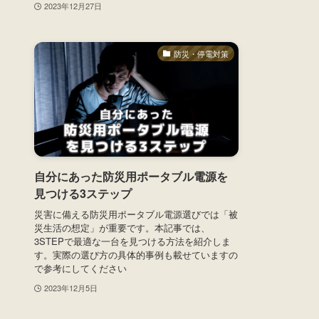
2023年12月27日
防災・停電対策
自分にあった防災用ポータブル電源を
見つける3ステップ
災害に備える防災用ポータブル電源選びでは「被
災生活の想定」が重要です。本記事では、
3STEPで最適な一台を見つける方法を紹介しま
す。実際の選び方の具体的事例も載せていますの
で参考にしてください
2023年12月5日