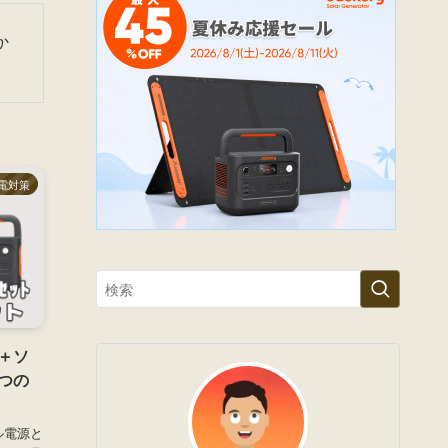
か
電対策
＋ソ
つの
ル電源と