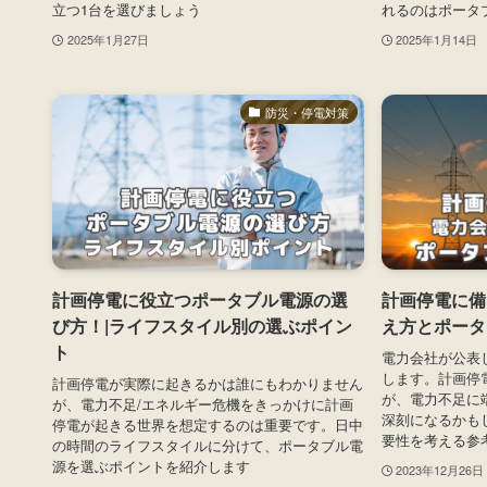
立つ1台を選びましょう
れるのはポータ
2025年1月27日
2025年1月14日
防災・停電対策
計画停電に役立つポータブル電源の選
計画停電に備
び方！|ライフスタイル別の選ぶポイン
え方とポータ
ト
電力会社が公表
します。計画停
計画停電が実際に起きるかは誰にもわかりません
が、電力不足に
が、電力不足/エネルギー危機をきっかけに計画
深刻になるかも
停電が起きる世界を想定するのは重要です。日中
要性を考える参
の時間のライフスタイルに分けて、ポータブル電
源を選ぶポイントを紹介します
2023年12月26日