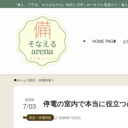
『備え』て守る、かけがえのない笑顔と日常 | ポータブル電源ナビ｜備
HOME PAGE
お
ホーム
防災・停電対策
2026
停電の室内で本当に役立つ
7/03
防災・停電対策
2026年7月3日