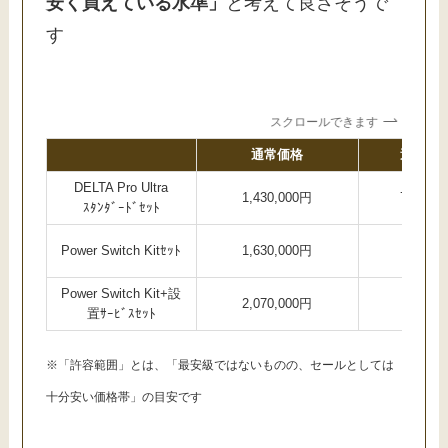
安く買えている水準」
と考えて良さそうで
す
スクロールできます
通常価格
過去最
DELTA Pro Ultra
1,430,000円
71万円
ｽﾀﾝﾀﾞｰﾄﾞｾｯﾄ
Power Switch Kitｾｯﾄ
1,630,000円
105万
Power Switch Kit+設
2,070,000円
126万
置ｻｰﾋﾞｽｾｯﾄ
※「許容範囲」とは、「最安級ではないものの、セールとしては
十分安い価格帯」の目安です