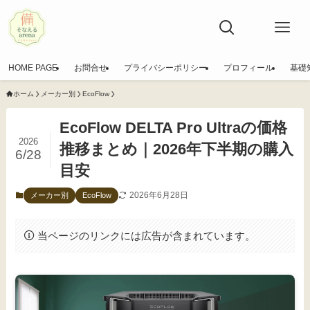
HOME PAGE
お問合せ
プライバシーポリシー
プロフィール
基礎
ホーム
メーカー別
EcoFlow
EcoFlow DELTA Pro Ultraの価格
2026
推移まとめ｜2026年下半期の購入
6/28
目安
2026年6月28日
メーカー別
EcoFlow
当ページのリンクには広告が含まれています。