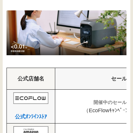
公式店舗名
セール情
開催中のセールは
（EcoFlowｷｬﾝﾍﾟｰﾝ
公式ｵﾝﾗｲﾝｽﾄｱ