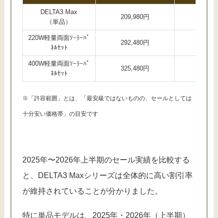
DELTA3 Max
209,980円
10万
（単品）
220W軽量両面ｿｰﾗｰﾊﾟ
292,480円
15万
ﾈﾙｾｯﾄ
400W軽量両面ｿｰﾗｰﾊﾟ
325,480円
17万
ﾈﾙｾｯﾄ
※「許容範囲」とは、「最安級ではないものの、セールとしては
十分安い価格帯」の目安です
2025年〜2026年上半期のセール実績を比較する
と、DELTA3 Maxシリーズは全体的に高い割引率
が維持されていることが分かりました。
特に単品モデルは、2025年・2026年（上半期）