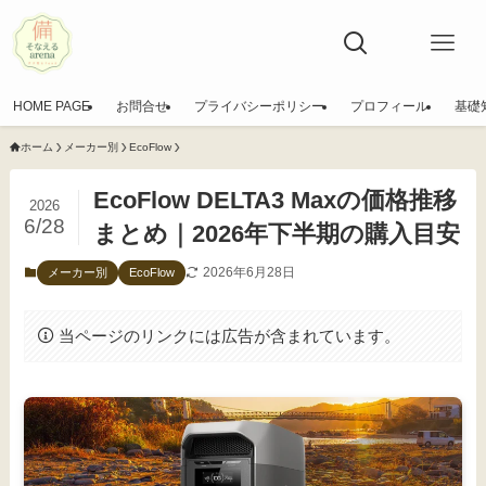
HOME PAGE
お問合せ
プライバシーポリシー
プロフィール
基礎
ホーム
メーカー別
EcoFlow
EcoFlow DELTA3 Maxの価格推移
2026
6/28
まとめ｜2026年下半期の購入目安
2026年6月28日
メーカー別
EcoFlow
当ページのリンクには広告が含まれています。