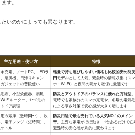
ります。
したいのかによっても異なります。
主な用途・使い方
特徴
ホ充電、ノートPC、LEDラ
軽量で持ち運びしやすい価格も比較的安め防
ト、扇風機、日帰りキャン
門モデル
として人気。緊急時の情報収集（ス
、ガジェットの普段使い
ホ・Wi-Fi）と夜間の明かり確保に最適です
気毛布、小型炊飯器、扇風
防災とアウトドアのバランスに優れた万能型
Wi-Fiルーター、1〜2泊の
電時でも家族分のスマホ充電や、冬場の電気
ウトドア調理
による寒さ対策で安心感が大きく増します
庭用冷蔵庫（数時間〜）、炊
防災用途で最も売れている人気NO.1のメイン
器、電子レンジ（短時間）、
帯。
主要な家電がほぼ動き、1台あるだけで在
気ケトル
避難時の安心感が劇的に変わります