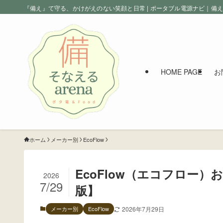
『備え』て守る、かけがえのない笑顔と日常 | ポータブル電源ナビ｜備
HOME PAGE
お
ホーム
メーカー別
EcoFlow
EcoFlow（エコフロー）
2026
7/29
版】
メーカー別
EcoFlow
2026年7月29日