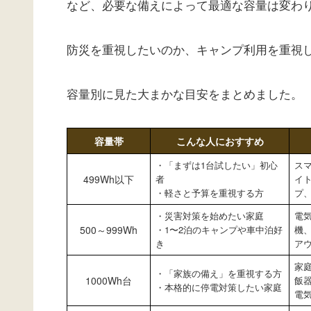
など、必要な備えによって最適な容量は変わ
防災を重視したいのか、キャンプ利用を重視
容量別に見た大まかな目安をまとめました。
容量帯
こんな人におすすめ
・「まずは1台試したい」初心
スマ
499Wh以下
者
イ
・軽さと予算を重視する方
プ
・災害対策を始めたい家庭
電
500～999Wh
・1〜2泊のキャンプや車中泊好
機、
き
ア
家
・「家族の備え」を重視する方
1000Wh台
飯
・本格的に停電対策したい家庭
電