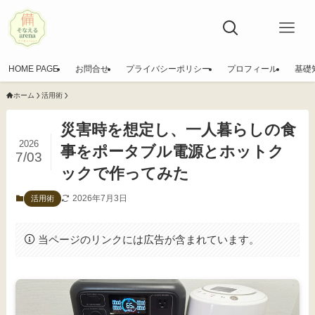
HOME PAGE
お問合せ
プライバシーポリシー
プロフィール
基礎
ホーム
活用術
災害時を想定し、一人暮らしの食
2026
事をポータブル電源とホットク
7/03
ックで作ってみた
2026年7月3日
活用術
当ページのリンクには広告が含まれています。