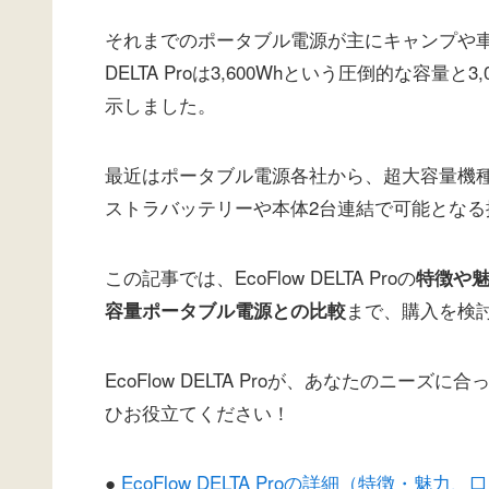
それまでのポータブル電源が主にキャンプや
DELTA Proは3,600Whという圧倒的な容
示しました。
最近はポータブル電源各社から、超大容量機
ストラバッテリーや本体2台連結で可能とな
この記事では、EcoFlow DELTA Proの
特徴や
まで、購入を検
容量ポータブル電源との比較
EcoFlow DELTA Proが、あなたのニ
ひお役立てください！
●
EcoFlow DELTA Proの詳細（特徴・