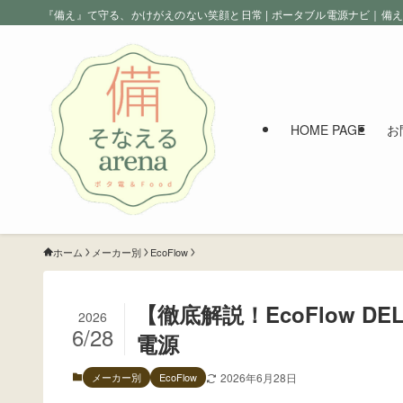
『備え』て守る、かけがえのない笑顔と日常 | ポータブル電源ナビ｜備
HOME PAGE
お
ホーム
メーカー別
EcoFlow
【徹底解説！EcoFlow D
2026
6/28
電源
メーカー別
EcoFlow
2026年6月28日