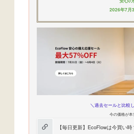
安心の
2026年7
＼過去セールと比較
今の価格が本
【毎日更新】EcoFlowは今買