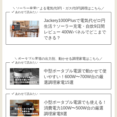
＼ソーラー発電による電気代0円・ガス代0円調理はこちら／
あわせて読みたい
Jackery1000Plusで電気代ゼロ円
生活？ソーラー充電・自炊9日間
レビュー 400Wパネルでどこまで
できる？
＼ポータブル電源の出力別、動かせる調理家電はこちら／
あわせて読みたい
中型ポータブル電源で動かせて使
いやすい！600W〜700W台の厳
選調理家電15選
あわせて読みたい
小型ポータブル電源でも使える！
消費電力100W〜500W台の厳選
調理家電8選