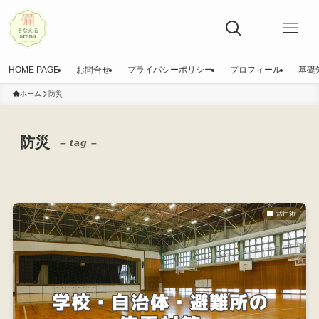
HOME PAGE
お問合せ
プライバシーポリシー
プロフィール
基礎
ホーム
防災
防災
– tag –
活用術